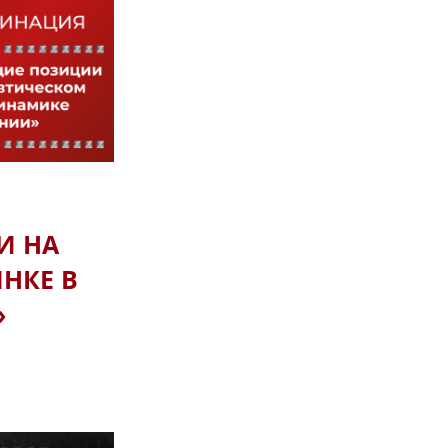
пациентов с ревматоидным артритом. 
Ежедневно вводится около 200 доз пр
Олокизумаб зарегистрирован в 2020 г
использовался для предотвращения 
коронавирусной инфекции — так назы
развитии которого также участвует ИЛ
пациентов с COVID-19, он позволил с
Сегодня олокизумаб включен в клин
артрит», стандарт медицинской помо
терапии COVID-19 и перечень ЖНВЛП.
И НА
Федерации, Азербайджана, Казахстана
НКЕ В
Продолжаются клинические исследова
— прогрессирующих фиброзирующих и
»
ревматической полимиалгии, полиар
артрите.