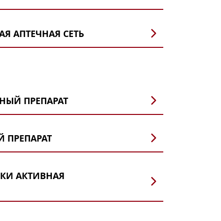
Я АПТЕЧНАЯ СЕТЬ
ва)
тербург)
сноярск)
НЫЙ ПРЕПАРАТ
)
т бенкизер
 ПРЕПАРАТ
аториз
арм
КИ АКТИВНАЯ