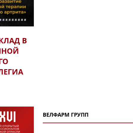
ревматоидного артрита. Производств
Р-Фарм по полному циклу, начиная с 
Ревматоидный артрит — это хроничес
котором поражаются суставы и внутре
участвует воспалительный цитокин ин
моноклональное антитело, которое бл
КЛАД В
заболевание под контроль. Механизм 
ННОЙ
связывается с ИЛ-6 напрямую.
ГО
Результативное действие олокизумаб
исследовательской программе CREDO, 
ТЛЕГИА
более 2400 пациентов. Исследования
собирает и анализирует данные реал
препарата и представляет результаты
международных ревматологических ко
по олокизумабу были представлены н
ревматологов Саудовской Аравии, APL
ВЕЛФАРМ ГРУПП
других профильных мероприятиях.
В настоящее время олокизумаб посто